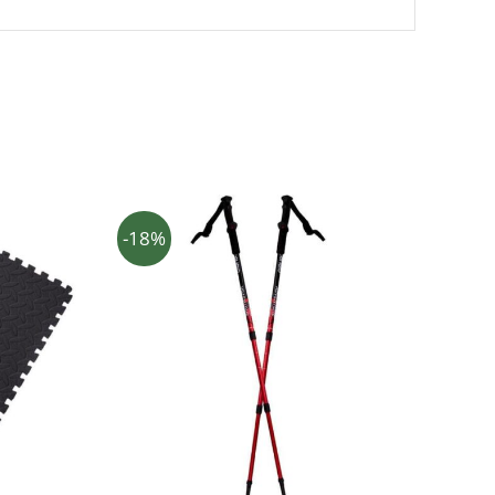
-18%
AADE
LISA KORVI
/
KIIRVAADE