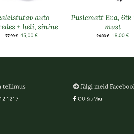
aleistutav auto
Puslematt Eva, 6tk
edes + heli, sinine
must
Algne
Praegune
Algne
P
45,00
€
18,00
€
77,00
€
24,00
€
hind
hind
hind
hi
oli:
on:
oli:
on
77,00 €.
45,00 €.
24,00 €.
18
a tellimus
Jälgi meid Faceboo
12 1217
OÜ SiuMiu