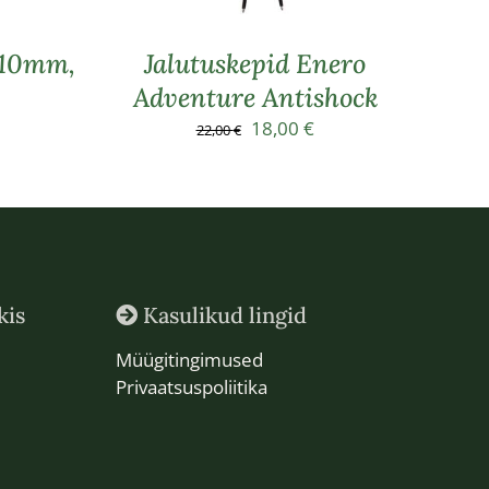
 10mm,
Jalutuskepid Enero
Adventure Antishock
raegune
Algne
Praegune
18,00
€
22,00
€
nd
hind
hind
:
oli:
on:
,00 €.
22,00 €.
18,00 €.
kis
Kasulikud lingid
Müügitingimused
Privaatsuspoliitika