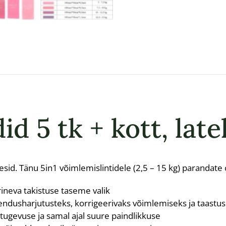
d 5 tk + kott, late
id. Tänu 5in1 võimlemislintidele (2,5 – 15 kg) parandate o
ineva takistuse taseme valik
jendusharjutusteks, korrigeerivaks võimlemiseks ja taastus
tugevuse ja samal ajal suure paindlikkuse