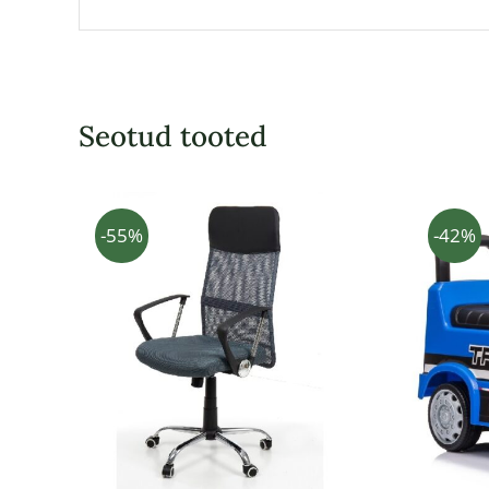
Seotud tooted
-55%
-42%
LISA KORVI
/
KIIRVAADE
LIS