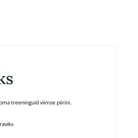
ks
ma treeninguid viimse piirini.
raviks