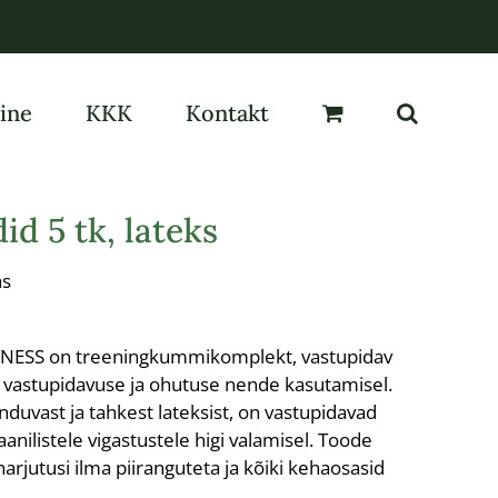
ine
KKK
Kontakt
id 5 tk, lateks
as
TNESS on treeningkummikomplekt, vastupidav
b vastupidavuse ja ohutuse nende kasutamisel.
nduvast ja tahkest lateksist, on vastupidavad
nilistele vigastustele higi valamisel. Toode
harjutusi ilma piiranguteta ja kõiki kehaosasid