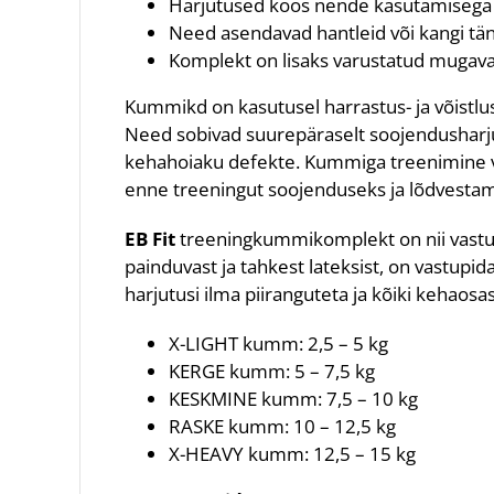
Harjutused koos nende kasutamisega v
Need asendavad hantleid või kangi tä
Komplekt on lisaks varustatud mugava
Kummikd on kasutusel harrastus- ja võistlus
Need sobivad suurepäraselt soojendusharjut
kehahoiaku defekte. Kummiga treenimine või
enne treeningut soojenduseks ja lõdvestam
EB Fit
treeningkummikomplekt on nii vastup
painduvast ja tahkest lateksist, on vastupi
harjutusi ilma piiranguteta ja kõiki kehaosas
X-LIGHT kumm: 2,5 – 5 kg
KERGE kumm: 5 – 7,5 kg
KESKMINE kumm: 7,5 – 10 kg
RASKE kumm: 10 – 12,5 kg
X-HEAVY kumm: 12,5 – 15 kg