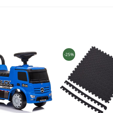
-25%
A KORVI
/
KIIRVAADE
LISA KORVI
/
KIIRV