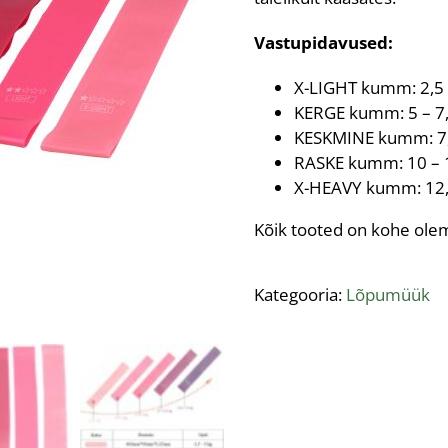
Vastupidavused:
X-LIGHT kumm: 2,5 
KERGE kumm: 5 – 7,
KESKMINE kumm: 7,
RASKE kumm: 10 – 
X-HEAVY kumm: 12,
Kõik tooted on kohe ole
Kategooria:
Lõpumüük