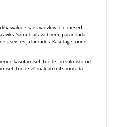
a lihasvalude käes vaevlevad inimesed.
usraviks. Samuti aitavad need parandada
des, seistes ja lamades. Kasutage toodet
 nende kasutamisel. Toode on valmistatud
tamisel. Toode võimaldab teil sooritada