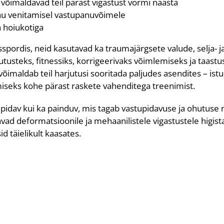
õimaldavad teil pärast vigastust vormi naasta
nu venitamisel vastupanuvõimele
 hoiukotiga
spordis, neid kasutavad ka traumajärgsete valude, selja- j
usteks, fitnessiks, korrigeerivaks võimlemiseks ja taast
maldab teil harjutusi sooritada paljudes asendites – istu
iseks kohe pärast raskete vahenditega treenimist.
idav kui ka painduv, mis tagab vastupidavuse ja ohutuse
davad deformatsioonile ja mehaanilistele vigastustele higis
id täielikult kaasates.