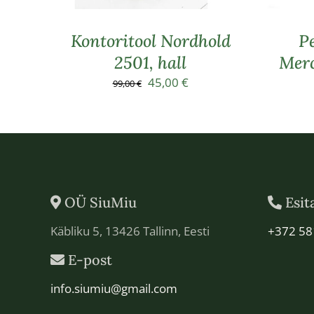
Kontoritool Nordhold
Pe
2501, hall
Merc
Algne
Praegune
45,00
€
99,00
€
hind
hind
oli:
on:
99,00 €.
45,00 €.
OÜ SiuMiu
Esit
Käbliku 5, 13426 Tallinn, Eesti
+372 58
E-post
info.siumiu@gmail.com