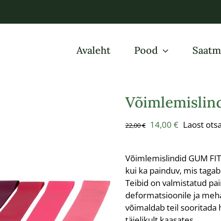
Avaleht
Pood
Saatm
Võimlemislind
Algne
Praegune
14,00
€
Laost ots
22,00
€
hind
hind
oli:
on:
Võimlemislindid GUM FI
22,00 €.
14,00 €.
kui ka painduv, mis taga
Teibid on valmistatud pai
deformatsioonile ja mehaa
võimaldab teil sooritada 
täielikult kaasates.