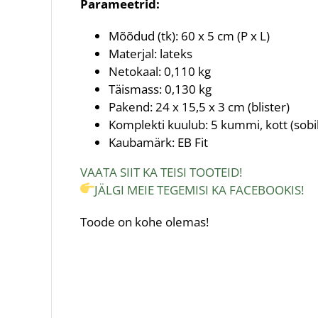
Parameetrid:
Mõõdud (tk): 60 x 5 cm (P x L)
Materjal: lateks
Netokaal: 0,110 kg
Täismass: 0,130 kg
Pakend: 24 x 15,5 x 3 cm (blister)
Komplekti kuulub: 5 kummi, kott (sobi
Kaubamärk: EB Fit
VAATA SIIT KA TEISI TOOTEID!
JÄLGI MEIE TEGEMISI KA FACEBOOKIS!
Toode on kohe olemas!