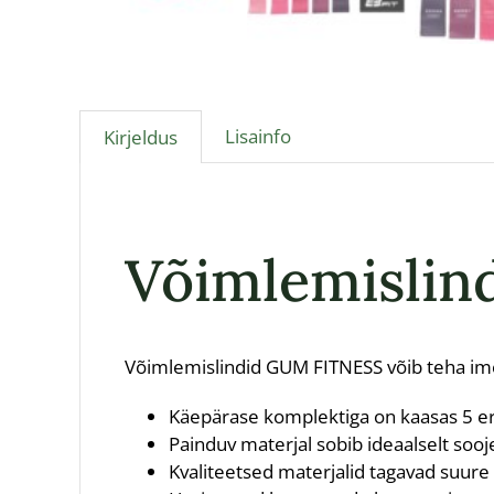
Lisainfo
Kirjeldus
Võimlemislindi
Võimlemislindid GUM FITNESS võib teha imes
Käepärase komplektiga on kaasas 5 er
Painduv materjal sobib ideaalselt soo
Kvaliteetsed materjalid tagavad suure 