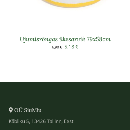
Ujumisrõngas ükssarvik 79х58cm
Algne
Praegune
5,18
€
6,90
€
hind
hind
oli:
on:
6,90 €.
5,18 €.
OÜ SiuMiu
Käbliku 5, 13426 Tallinn, Eesti