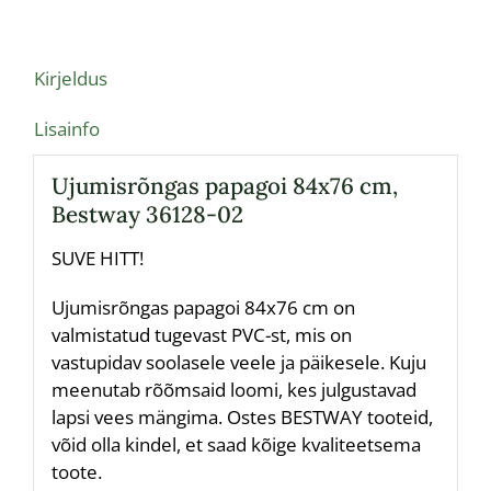
Kirjeldus
Lisainfo
Ujumisrõngas papagoi 84х76 cm,
Bestway 36128-02
SUVE HITT!
Ujumisrõngas papagoi 84х76 cm on
valmistatud tugevast PVC-st, mis on
vastupidav soolasele veele ja päikesele. Kuju
meenutab rõõmsaid loomi, kes julgustavad
lapsi vees mängima. Ostes BESTWAY tooteid,
võid olla kindel, et saad kõige kvaliteetsema
toote.