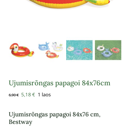
Ujumisrõngas papagoi 84х76cm
Algne
Praegune
5,18
€
1 laos
6,90
€
hind
hind
oli:
on:
Ujumisrõngas papagoi 84х76 cm,
6,90 €.
5,18 €.
Bestway