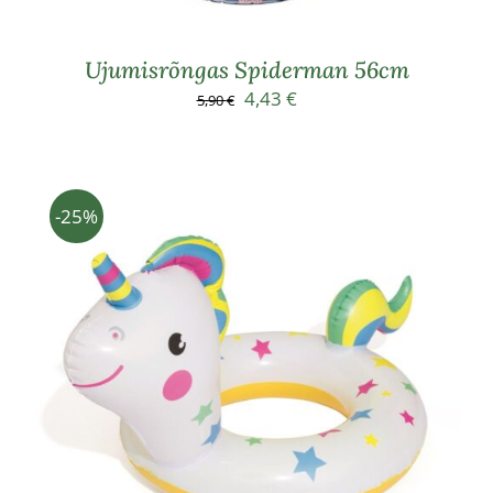
Ujumisrõngas Spiderman 56cm
Algne
Praegune
4,43
€
5,90
€
hind
hind
oli:
on:
5,90 €.
4,43 €.
-25%