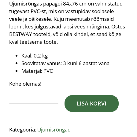
Ujumisrõngas papagoi 84х76 cm on valmistatud
tugevast PVC-st, mis on vastupidav soolasele
veele ja päikesele. Kuju meenutab rõõmsaid
loomi, kes julgustavad lapsi vees mängima. Ostes
BESTWAY tooteid, võid olla kindel, et saad kõige
kvaliteetsema toote.
Kaal: 0,2 kg
Soovitatav vanus: 3 kuni 6 aastat vana
Materjal: PVC
Kohe olemas!
LISA KORVI
Ujumisrõngas
papagoi
84х76cm
Kategooria:
Ujumisrõngad
kogus