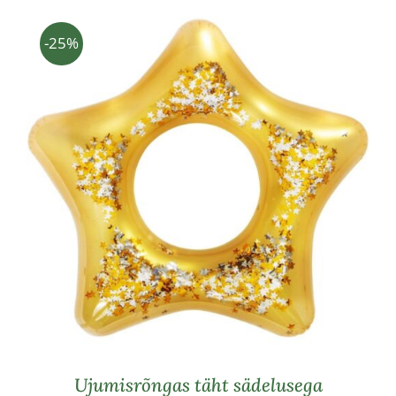
-25%
Ujumisrõngas täht sädelusega