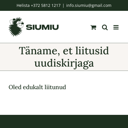
Skip
Helista +372 5812 1217
|
info.siumiu@gmail.com
to
content
Täname, et liitusid
uudiskirjaga
Oled edukalt liitunud